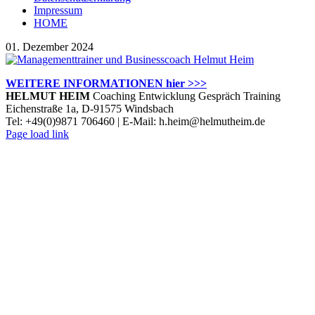
Impressum
HOME
01. Dezember 2024
WEITERE INFORMATIONEN hier >>>
HELMUT HEIM
Coaching Entwicklung Gespräch Training
Eichenstraße 1a, D-91575 Windsbach
Tel: +49(0)9871 706460 | E-Mail: h.heim@helmutheim.de
Twitter
Facebook
LinkedIn
Xing
Instagram
Page load link
Nach
oben