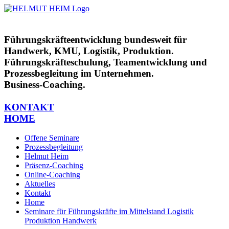
Zum
Inhalt
springen
Führungskräfteentwicklung bundesweit für
Handwerk, KMU, Logistik, Produktion.
Führungskräfteschulung, Teamentwicklung und
Prozessbegleitung im Unternehmen.
Business-Coaching.
KONTAKT
HOME
Offene Seminare
Prozessbegleitung
Helmut Heim
Präsenz-Coaching
Online-Coaching
Aktuelles
Kontakt
Home
Seminare für Führungskräfte im Mittelstand Logistik
Produktion Handwerk