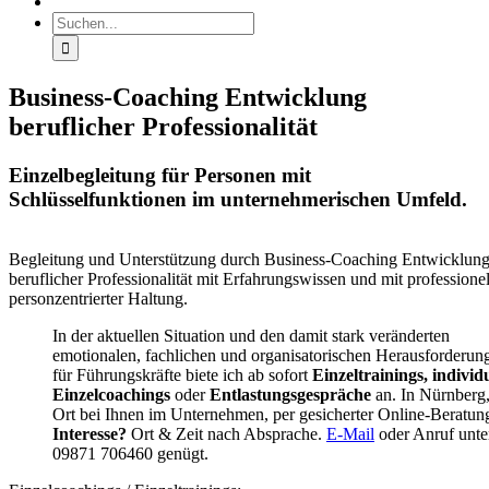
Suche
nach:
Business-Coaching Entwicklung
beruflicher Professionalität
Einzelbegleitung für Personen mit
Schlüsselfunktionen im unternehmerischen Umfeld.
Begleitung und Unterstützung durch Business-Coaching Entwicklun
beruflicher Professionalität mit Erfahrungswissen und mit professionel
personzentrierter Haltung.
In der aktuellen Situation und den damit stark veränderten
emotionalen, fachlichen und organisatorischen Herausforderun
für Führungskräfte biete ich ab sofort
Einzeltrainings,
individu
Einzelcoachings
oder
Entlastungsgespräche
an. In Nürnberg,
Ort bei Ihnen im Unternehmen, per gesicherter Online-Beratun
Interesse?
Ort & Zeit nach Absprache.
E-Mail
oder Anruf unte
09871 706460 genügt.