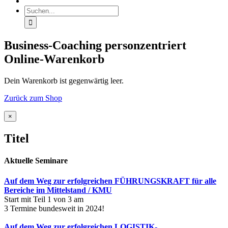
Suche
nach:
Business-Coaching personzentriert
Online-Warenkorb
Dein Warenkorb ist gegenwärtig leer.
Zurück zum Shop
Close
×
product
quick
Titel
view
Aktuelle Seminare
Auf dem Weg zur erfolgreichen FÜHRUNGSKRAFT für alle
Bereiche im Mittelstand / KMU
Start mit Teil 1 von 3 am
3 Termine bundesweit in 2024!
Auf dem Weg zur erfolgreichen LOGISTIK-