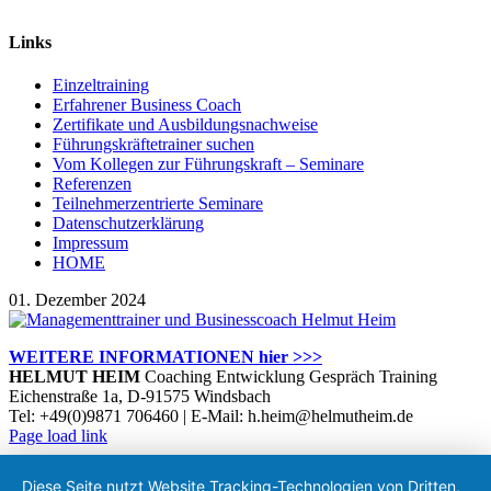
Links
Einzeltraining
Erfahrener Business Coach
Zertifikate und Ausbildungsnachweise
Führungskräftetrainer suchen
Vom Kollegen zur Führungskraft – Seminare
Referenzen
Teilnehmerzentrierte Seminare
Datenschutzerklärung
Impressum
HOME
01. Dezember 2024
WEITERE INFORMATIONEN hier >>>
HELMUT HEIM
Coaching Entwicklung Gespräch Training
Eichenstraße 1a, D-91575 Windsbach
Tel: +49(0)9871 706460 | E-Mail: h.heim@helmutheim.de
Twitter
Facebook
LinkedIn
Xing
Instagram
Page load link
Nach
oben
Diese Seite nutzt Website Tracking-Technologien von Dritten,