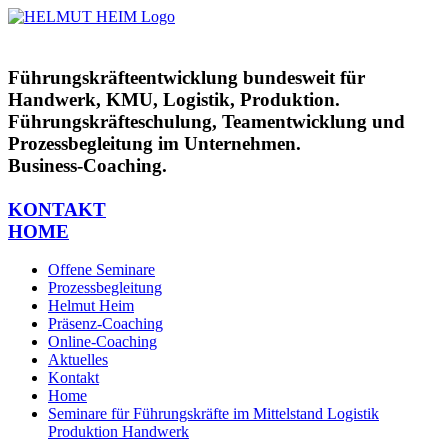
Zum
Inhalt
springen
Führungskräfteentwicklung bundesweit für
Handwerk, KMU, Logistik, Produktion.
Führungskräfteschulung, Teamentwicklung und
Prozessbegleitung im Unternehmen.
Business-Coaching.
KONTAKT
HOME
Offene Seminare
Prozessbegleitung
Helmut Heim
Präsenz-Coaching
Online-Coaching
Aktuelles
Kontakt
Home
Seminare für Führungskräfte im Mittelstand Logistik
Produktion Handwerk