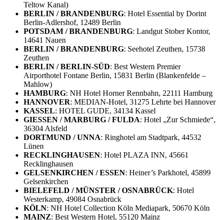
Teltow Kanal)
BERLIN / BRANDENBURG
: Hotel Essential by Dorint
Berlin-Adlershof, 12489 Berlin
POTSDAM / BRANDENBURG
: Landgut Stober Kontor,
14641 Nauen
BERLIN / BRANDENBURG
: Seehotel Zeuthen, 15738
Zeuthen
BERLIN / BERLIN-SÜD
: Best Western Premier
Airporthotel Fontane Berlin, 15831 Berlin (Blankenfelde –
Mahlow)
HAMBURG
: NH Hotel Horner Rennbahn, 22111 Hamburg
HANNOVER
: MEDIAN-Hotel, 31275 Lehrte bei Hannover
KASSEL
: HOTEL GUDE, 34134 Kassel
GIESSEN / MARBURG / FULDA
: Hotel „Zur Schmiede“,
36304 Alsfeld
DORTMUND / UNNA
: Ringhotel am Stadtpark, 44532
Lünen
RECKLINGHAUSEN
: Hotel PLAZA INN, 45661
Recklinghausen
GELSENKIRCHEN / ESSEN
: Heiner’s Parkhotel, 45899
Gelsenkirchen
BIELEFELD / MÜNSTER / OSNABRÜCK
: Hotel
Westerkamp, 49084 Osnabrück
KÖLN
: NH Hotel Collection Köln Mediapark, 50670 Köln
MAINZ
: Best Western Hotel, 55120 Mainz