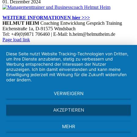
01. Dezember 2024
WEITERE INFORMATIONEN hier >>>
HELMUT HEIM
Coaching Entwicklung Gespräch Training
Eichenstraße 1a, D-91575 Windsbach
Tel: +49(0)9871 706460 | E-Mail: h.heim@helmutheim.de
Twitter
Facebook
LinkedIn
Xing
Instagram
Page load link
Nach
oben
Diese Seite nutzt Website Tracking-Technologien von Dritten,
um ihre Dienste anzubieten, stetig zu verbessern und
Werbung entsprechend der Interessen der Nutzer
anzuzeigen. Ich bin damit einverstanden und kann meine
Einwilligung jederzeit mit Wirkung für die Zukunft widerrufen
oder ändern.
VERWEIGERN
AKZEPTIEREN
MEHR