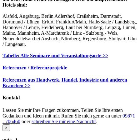
Hotels sind:
Alsfeld, Augsburg, Berlin Adlershof, Crailsheim, Darmstadt,
Dortmund / Lünen, Erfurt, Frankfurt/Main, Halle/Saale / Landsberg,
Hannover / Lehrte, Heidelberg, Lauf bei Nürnberg, Leipzig, Lünen,
Mainz, Mannheim, A-Marchtrenk / Linz - Salzburg - Wels,
Neuendettelsau bei Ansbach, Nürnberg, Regensburg, Stuttgart, Ulm
/ Langenau.
Tabelle: Alle Seminare und Veranstaltungsorte >>
Referenzen / Referenzprojekte
Referenzen aus Handwerk, Handel, Industrie und anderen
Branchen >>
Kontakt
Lassen Sie mir Ihre Fragen zukommen. Teilen Sie Ihre ersten
Gedanken und Ideen mit mir. Rufen Sie mich gerne an unter
09871
- 706460
oder
schreiben Sie mir eine Nachricht
.
Close
×
product
quick