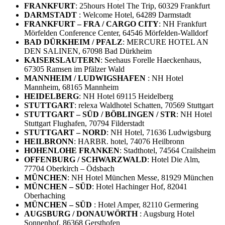
FRANKFURT
: 25hours Hotel The Trip, 60329 Frankfurt
DARMSTADT
: Welcome Hotel, 64289 Darmstadt
FRANKFURT – FRA / CARGO CITY
: NH Frankfurt
Mörfelden Conference Center, 64546 Mörfelden-Walldorf
BAD DÜRKHEIM / PFALZ
: MERCURE HOTEL AN
DEN SALINEN, 67098 Bad Dürkheim
KAISERSLAUTERN
: Seehaus Forelle Haeckenhaus,
67305 Ramsen im Pfälzer Wald
MANNHEIM / LUDWIGSHAFEN
: NH Hotel
Mannheim, 68165 Mannheim
HEIDELBERG
: NH Hotel 69115 Heidelberg
STUTTGART
: relexa Waldhotel Schatten, 70569 Stuttgart
STUTTGART – SÜD / BÖBLINGEN / STR
: NH Hotel
Stuttgart Flughafen, 70794 Filderstadt
STUTTGART – NORD
: NH Hotel, 71636 Ludwigsburg
HEILBRONN
: HARBR. hotel, 74076 Heilbronn
HOHENLOHE FRANKEN
: Stadthotel, 74564 Crailsheim
OFFENBURG / SCHWARZWALD
: Hotel Die Alm,
77704 Oberkirch – Ödsbach
MÜNCHEN
: NH Hotel München Messe, 81929 München
MÜNCHEN – SÜD
: Hotel Hachinger Hof, 82041
Oberhaching
MÜNCHEN – SÜD
: Hotel Amper, 82110 Germering
AUGSBURG / DONAUWÖRTH
: Augsburg Hotel
Sonnenhof, 86368 Gersthofen