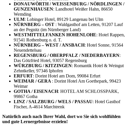
DONAUWÖRTH / WEISSENBURG / NÖRDLINGEN /
GUNZENHAUSEN
: Landhotel Weißer Hahn, 86650
Wemding
ULM
: Lobinger Hotel, 89129 Langenau bei Ulm
NÜRNBERG – OST
: Waldgasthof am Letten, 91207 Lauf
an der Pegnitz (im Nürnberger Land)
WESTMITTELFANKEN HOHENLOHE
: Hotel Rappen,
91541 Rothenburg o. d. T.
NÜRNBERG – WEST / ANSBACH
: Hotel Sonne, 91564
Neuendettelsau
REGENSBURG / OBERPFALZ / NIEDERBAYERN
:
Das Götzfried Hotel, 93057 Regensburg
WÜRZBURG / KITZINGEN
: Romantik Hotel & Weingut
Zehntkeller, 97346 Iphofen
ERFURT
: Dorint Hotel am Dom, 99084 Erfurt
WEIMAR / GERA
: Dorint Hotel Am Goethepark, 99423
Weimar
GOTHA / EISENACH
: HOTEL AM SCHLOSSPARK,
99867 Gotha
LINZ / SALZBURG / WELS / PASSAU
: Hotel Gasthof
Fischer, A-4614 Marchtrenk
Natürlich auch nach Ihrer Wahl, dort wo Sie sich wohlfühlen
und gute Lernergebnisse erzielen!