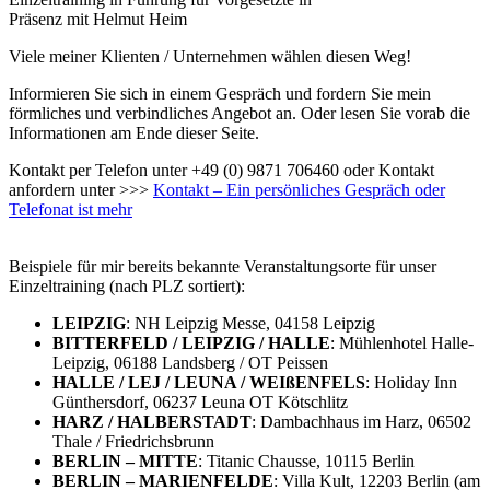
Präsenz mit Helmut Heim
Viele meiner Klienten / Unternehmen wählen diesen Weg!
Informieren Sie sich in einem Gespräch und fordern Sie mein
förmliches und verbindliches Angebot an. Oder lesen Sie vorab die
Informationen am Ende dieser Seite.
Kontakt per Telefon unter +49 (0) 9871 706460 oder Kontakt
anfordern unter >>>
Kontakt – Ein persönliches Gespräch oder
Telefonat ist mehr
Beispiele für mir bereits bekannte Veranstaltungsorte für unser
Einzeltraining (nach PLZ sortiert):
LEIPZIG
: NH Leipzig Messe, 04158 Leipzig
BITTERFELD / LEIPZIG / HALLE
: Mühlenhotel Halle-
Leipzig, 06188 Landsberg / OT Peissen
HALLE / LEJ / LEUNA / WEIßENFELS
: Holiday Inn
Günthersdorf, 06237 Leuna OT Kötschlitz
HARZ / HALBERSTADT
: Dambachhaus im Harz, 06502
Thale / Friedrichsbrunn
BERLIN – MITTE
: Titanic Chausse, 10115 Berlin
BERLIN – MARIENFELDE
: Villa Kult, 12203 Berlin (am