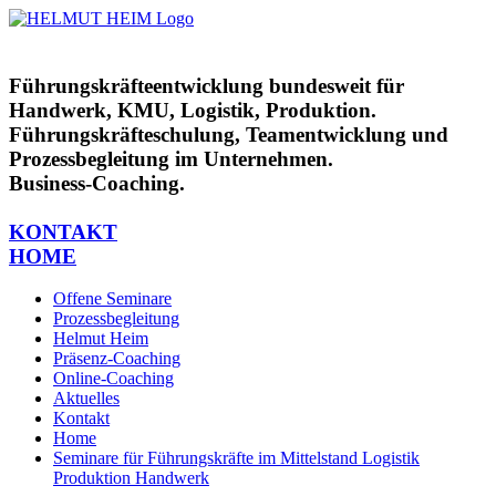
Zum
Inhalt
springen
Führungskräfteentwicklung bundesweit für
Handwerk, KMU, Logistik, Produktion.
Führungskräfteschulung, Teamentwicklung und
Prozessbegleitung im Unternehmen.
Business-Coaching.
KONTAKT
HOME
Offene Seminare
Prozessbegleitung
Helmut Heim
Präsenz-Coaching
Online-Coaching
Aktuelles
Kontakt
Home
Seminare für Führungskräfte im Mittelstand Logistik
Produktion Handwerk