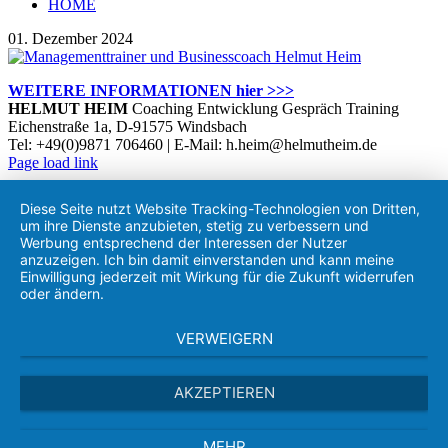
HOME
01. Dezember 2024
WEITERE INFORMATIONEN hier >>>
HELMUT HEIM
Coaching Entwicklung Gespräch Training
Eichenstraße 1a, D-91575 Windsbach
Tel: +49(0)9871 706460 | E-Mail: h.heim@helmutheim.de
Twitter
Facebook
LinkedIn
Xing
Instagram
Page load link
Nach
oben
Diese Seite nutzt Website Tracking-Technologien von Dritten,
um ihre Dienste anzubieten, stetig zu verbessern und
Werbung entsprechend der Interessen der Nutzer
anzuzeigen. Ich bin damit einverstanden und kann meine
Einwilligung jederzeit mit Wirkung für die Zukunft widerrufen
oder ändern.
VERWEIGERN
AKZEPTIEREN
MEHR