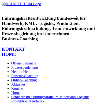
Zum
Inhalt
springen
Führungskräfteentwicklung bundesweit für
Handwerk, KMU, Logistik, Produktion.
Führungskräfteschulung, Teamentwicklung und
Prozessbegleitung im Unternehmen.
Business-Coaching.
KONTAKT
HOME
Offene Seminare
Prozessbegleitung
Helmut Heim
Präsenz-Coaching
Online-Coaching
Aktuelles
Kontakt
Home
Seminare für Führungskräfte im Mittelstand Logistik
Produktion Handwerk