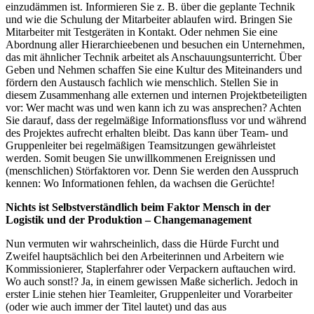
einzudämmen ist. Informieren Sie z. B. über die geplante Technik
und wie die Schulung der Mitarbeiter ablaufen wird. Bringen Sie
Mitarbeiter mit Testgeräten in Kontakt. Oder nehmen Sie eine
Abordnung aller Hierarchieebenen und besuchen ein Unternehmen,
das mit ähnlicher Technik arbeitet als Anschauungsunterricht. Über
Geben und Nehmen schaffen Sie eine Kultur des Miteinanders und
fördern den Austausch fachlich wie menschlich. Stellen Sie in
diesem Zusammenhang alle externen und internen Projektbeteiligten
vor: Wer macht was und wen kann ich zu was ansprechen? Achten
Sie darauf, dass der regelmäßige Informationsfluss vor und während
des Projektes aufrecht erhalten bleibt. Das kann über Team- und
Gruppenleiter bei regelmäßigen Teamsitzungen gewährleistet
werden. Somit beugen Sie unwillkommenen Ereignissen und
(menschlichen) Störfaktoren vor. Denn Sie werden den Ausspruch
kennen: Wo Informationen fehlen, da wachsen die Gerüchte!
Nichts ist Selbstverständlich beim Faktor Mensch in der
Logistik und der Produktion – Changemanagement
Nun vermuten wir wahrscheinlich, dass die Hürde Furcht und
Zweifel hauptsächlich bei den Arbeiterinnen und Arbeitern wie
Kommissionierer, Staplerfahrer oder Verpackern auftauchen wird.
Wo auch sonst!? Ja, in einem gewissen Maße sicherlich. Jedoch in
erster Linie stehen hier Teamleiter, Gruppenleiter und Vorarbeiter
(oder wie auch immer der Titel lautet) und das aus