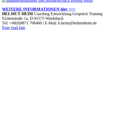
WEITERE INFORMATIONEN hier >>>
HELMUT HEIM
Coaching Entwicklung Gespräch Training
Eichenstraße 1a, D-91575 Windsbach
Tel: +49(0)9871 706460 | E-Mail: h.heim@helmutheim.de
Twitter
Facebook
LinkedIn
Xing
Instagram
Page load link
Nach
oben