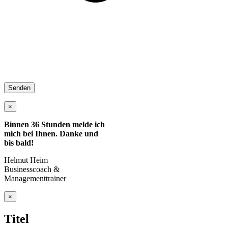
×
Binnen 36 Stunden melde ich
mich bei Ihnen. Danke und
bis bald!
Helmut Heim
Businesscoach &
Managementtrainer
Close
×
product
quick
Titel
view