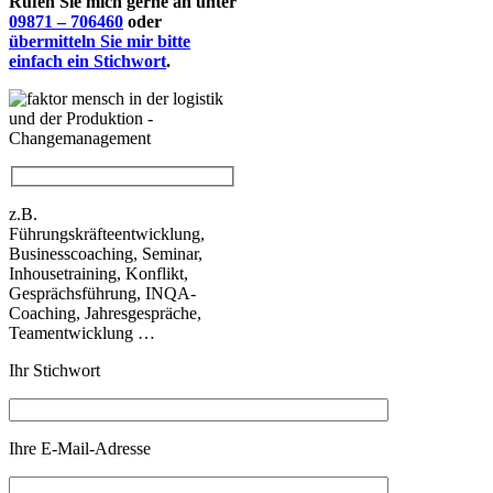
Rufen Sie mich gerne an unter
09871 – 706460
oder
übermitteln Sie mir bitte
einfach ein Stichwort
.
z.B.
Führungskräfteentwicklung,
Businesscoaching, Seminar,
Inhousetraining, Konflikt,
Gesprächsführung, INQA-
Coaching, Jahresgespräche,
Teamentwicklung …
Ihr Stichwort
Ihre E-Mail-Adresse