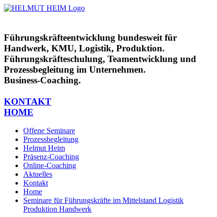
Zum
Inhalt
springen
Führungskräfteentwicklung bundesweit für
Handwerk, KMU, Logistik, Produktion.
Führungskräfteschulung, Teamentwicklung und
Prozessbegleitung im Unternehmen.
Business-Coaching.
KONTAKT
HOME
Offene Seminare
Prozessbegleitung
Helmut Heim
Präsenz-Coaching
Online-Coaching
Aktuelles
Kontakt
Home
Seminare für Führungskräfte im Mittelstand Logistik
Produktion Handwerk