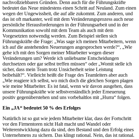
nachvollziehbaren Gründen. Denn auch für die Führungskräfte
bedeutet das Neue mindestens einen Schritt auf Neuland. Zum einen
wegen der Ungewissheit, die auf alle zukommt. Zum anderen, und
das ist oft markanter, weil mit dem Veränderungsprozess auch neue
persönliche Herausforderungen in der Führungsarbeit und in der
Kommunikation sowohl mit dem Team als auch mit dem
Vorgesetzten notwendig werden. Zum Beispiel stellen sich
Führungskräfte die Frage: „Was sage ich meinen Mitarbeitern, wenn
ich auf die anstehenden Neuerungen angesprochen werde?“, „Wie
gehe ich mit den Sorgen meiner Mitarbeiter wegen dieser
Veränderungen um? Werde ich unliebsame Entscheidungen
durchsetzen oder gar selbst treffen müssen“ oder „Womit stelle ich
sicher, dass mein Team trotz Unsicherheit seine Leistung
beibehält?“. Vielleicht heißt die Frage des Teamleiters aber auch
„Wie reagiere ich selbst, wo mich doch die gleichen Sorgen plagen
wie meine Mitarbeiter. Es ist fatal, wenn wir davon ausgehen, dass
unsere Führungskräfte wie selbstverständlich jeder Erneuerung
positiv gegenüberstehen und uns vorbehaltlos mit „Hurra“ folgen.
Ein „JA“ bedeutet 50 % des Erfolges
Natürlich ist so gut wie jedem Mitarbeiter klar, dass der Fortschritt
vor den Firmentoren nicht Halt macht und Wandel oder
Weiterentwicklung dazu da sind, den Bestand und den Erfolg eines
Unternehmens zu sichern. Das klingt rational. Nein, das ist rational.