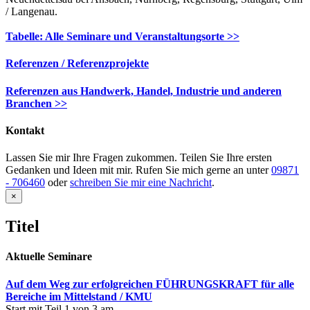
/ Langenau.
Tabelle: Alle Seminare und Veranstaltungsorte >>
Referenzen / Referenzprojekte
Referenzen aus Handwerk, Handel, Industrie und anderen
Branchen >>
Kontakt
Lassen Sie mir Ihre Fragen zukommen. Teilen Sie Ihre ersten
Gedanken und Ideen mit mir. Rufen Sie mich gerne an unter
09871
- 706460
oder
schreiben Sie mir eine Nachricht
.
Close
×
product
quick
Titel
view
Aktuelle Seminare
Auf dem Weg zur erfolgreichen FÜHRUNGSKRAFT für alle
Bereiche im Mittelstand / KMU
Start mit Teil 1 von 3 am