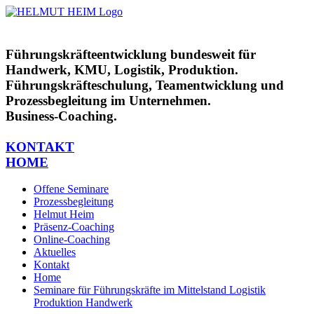
Zum
Inhalt
springen
Führungskräfteentwicklung bundesweit für
Handwerk, KMU, Logistik, Produktion.
Führungskräfteschulung, Teamentwicklung und
Prozessbegleitung im Unternehmen.
Business-Coaching.
KONTAKT
HOME
Offene Seminare
Prozessbegleitung
Helmut Heim
Präsenz-Coaching
Online-Coaching
Aktuelles
Kontakt
Home
Seminare für Führungskräfte im Mittelstand Logistik
Produktion Handwerk