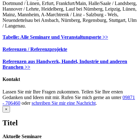
Dortmund / Lünen, Erfurt, Frankfurt/Main, Halle/Saale / Landsberg,
Hannover / Lehrte, Heidelberg, Lauf bei Nürnberg, Leipzig, Lünen,
Mainz, Mannheim, A-Marchtrenk / Linz - Salzburg - Wels,
Neuendettelsau bei Ansbach, Nürnberg, Regensburg, Stuttgart, Ulm
/ Langenau.
Tabelle: Alle Seminare und Veranstaltungsorte >>
Referenzen / Referenzprojekte
Referenzen aus Handwerk, Handel, Industrie und anderen
Branchen >>
Kontakt
Lassen Sie mir Ihre Fragen zukommen. Teilen Sie Ihre ersten
Gedanken und Ideen mit mir. Rufen Sie mich gerne an unter
09871
- 706460
oder
schreiben Sie mir eine Nachricht
.
Close
×
product
quick
Titel
view
Aktuelle Seminare