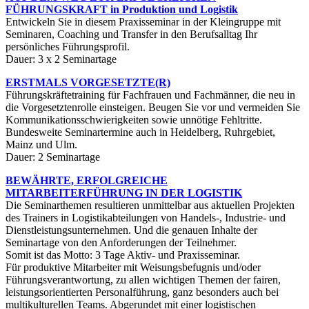
FÜHRUNGSKRAFT in Produktion und Logistik
Entwickeln Sie in diesem Praxisseminar in der Kleingruppe mit
Seminaren, Coaching und Transfer in den Berufsalltag Ihr
persönliches Führungsprofil.
Dauer: 3 x 2 Seminartage
ERSTMALS VORGESETZTE(R)
Führungskräftetraining für Fachfrauen und Fachmänner, die neu in
die Vorgesetztenrolle einsteigen. Beugen Sie vor und vermeiden Sie
Kommunikationsschwierigkeiten sowie unnötige Fehltritte.
Bundesweite Seminartermine auch in Heidelberg, Ruhrgebiet,
Mainz und Ulm.
Dauer: 2 Seminartage
BEWÄHRTE, ERFOLGREICHE
MITARBEITERFÜHRUNG IN DER LOGISTIK
Die Seminarthemen resultieren unmittelbar aus aktuellen Projekten
des Trainers in Logistikabteilungen von Handels-, Industrie- und
Dienstleistungsunternehmen. Und die genauen Inhalte der
Seminartage von den Anforderungen der Teilnehmer.
Somit ist das Motto: 3 Tage Aktiv- und Praxisseminar.
Für produktive Mitarbeiter mit Weisungsbefugnis und/oder
Führungsverantwortung, zu allen wichtigen Themen der fairen,
leistungsorientierten Personalführung, ganz besonders auch bei
multikulturellen Teams. Abgerundet mit einer logistischen