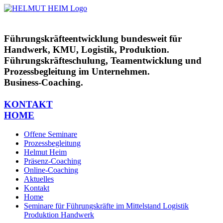
Zum
Inhalt
springen
Führungskräfteentwicklung bundesweit für
Handwerk, KMU, Logistik, Produktion.
Führungskräfteschulung, Teamentwicklung und
Prozessbegleitung im Unternehmen.
Business-Coaching.
KONTAKT
HOME
Offene Seminare
Prozessbegleitung
Helmut Heim
Präsenz-Coaching
Online-Coaching
Aktuelles
Kontakt
Home
Seminare für Führungskräfte im Mittelstand Logistik
Produktion Handwerk