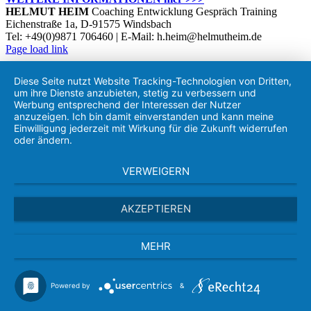
HELMUT HEIM
Coaching Entwicklung Gespräch Training
Eichenstraße 1a, D-91575 Windsbach
Tel: +49(0)9871 706460 | E-Mail: h.heim@helmutheim.de
Twitter
Facebook
LinkedIn
Xing
Instagram
Page load link
Nach
oben
Diese Seite nutzt Website Tracking-Technologien von Dritten,
um ihre Dienste anzubieten, stetig zu verbessern und
Werbung entsprechend der Interessen der Nutzer
anzuzeigen. Ich bin damit einverstanden und kann meine
Einwilligung jederzeit mit Wirkung für die Zukunft widerrufen
oder ändern.
VERWEIGERN
AKZEPTIEREN
MEHR
Powered by
&