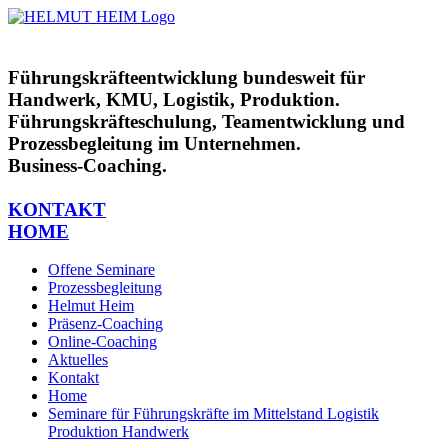
Zum
Inhalt
springen
Führungskräfteentwicklung bundesweit für
Handwerk, KMU, Logistik, Produktion.
Führungskräfteschulung, Teamentwicklung und
Prozessbegleitung im Unternehmen.
Business-Coaching.
KONTAKT
HOME
Offene Seminare
Prozessbegleitung
Helmut Heim
Präsenz-Coaching
Online-Coaching
Aktuelles
Kontakt
Home
Seminare für Führungskräfte im Mittelstand Logistik
Produktion Handwerk