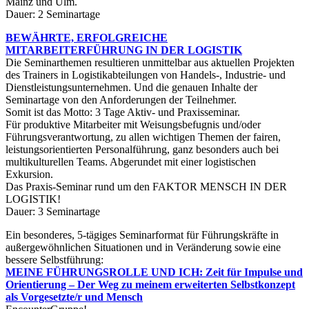
Mainz und Ulm.
Dauer: 2 Seminartage
BEWÄHRTE, ERFOLGREICHE
MITARBEITERFÜHRUNG IN DER LOGISTIK
Die Seminarthemen resultieren unmittelbar aus aktuellen Projekten
des Trainers in Logistikabteilungen von Handels-, Industrie- und
Dienstleistungsunternehmen. Und die genauen Inhalte der
Seminartage von den Anforderungen der Teilnehmer.
Somit ist das Motto: 3 Tage Aktiv- und Praxisseminar.
Für produktive Mitarbeiter mit Weisungsbefugnis und/oder
Führungsverantwortung, zu allen wichtigen Themen der fairen,
leistungsorientierten Personalführung, ganz besonders auch bei
multikulturellen Teams. Abgerundet mit einer logistischen
Exkursion.
Das Praxis-Seminar rund um den FAKTOR MENSCH IN DER
LOGISTIK!
Dauer: 3 Seminartage
Ein besonderes, 5-tägiges Seminarformat für Führungskräfte in
außergewöhnlichen Situationen und in Veränderung sowie eine
bessere Selbstführung:
MEINE FÜHRUNGSROLLE UND ICH: Zeit für Impulse und
Orientierung – Der Weg zu meinem erweiterten Selbstkonzept
als Vorgesetzte/r und Mensch