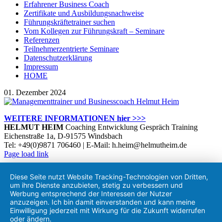
Erfahrener Business Coach
Zertifikate und Ausbildungsnachweise
Führungskräftetrainer suchen
Vom Kollegen zur Führungskraft – Seminare
Referenzen
Teilnehmerzentrierte Seminare
Datenschutzerklärung
Impressum
HOME
01. Dezember 2024
WEITERE INFORMATIONEN hier >>>
HELMUT HEIM
Coaching Entwicklung Gespräch Training
Eichenstraße 1a, D-91575 Windsbach
Tel: +49(0)9871 706460 | E-Mail: h.heim@helmutheim.de
Twitter
Facebook
LinkedIn
Xing
Instagram
Page load link
Nach
oben
Diese Seite nutzt Website Tracking-Technologien von Dritten,
um ihre Dienste anzubieten, stetig zu verbessern und
Werbung entsprechend der Interessen der Nutzer
anzuzeigen. Ich bin damit einverstanden und kann meine
Einwilligung jederzeit mit Wirkung für die Zukunft widerrufen
oder ändern.