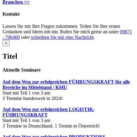
Branchen >>
Kontakt
Lassen Sie mir Ihre Fragen zukommen. Teilen Sie Ihre ersten
Gedanken und Ideen mit mir. Rufen Sie mich gerne an unter
09871
- 706460
oder
schreiben Sie mir eine Nachricht
.
Close
×
product
quick
Titel
view
Aktuelle Seminare
Auf dem Weg zur erfolgreichen FÜHRUNGSKRAFT für alle
Bereiche im Mittelstand / KMU
Start mit Teil 1 von 3 am
3 Termine bundesweit in 2024!
Auf dem Weg zur erfolgreichen LOGISTIK-
FÜHRUNGSKRAFT
Start mit Teil 1 von 3 am
3 Termine in Deutschland. 1 Termin in Österreich!
Auf dem Weg zur erfolgreichen PRODUKTIONS-