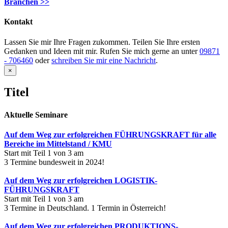
Branchen >>
Kontakt
Lassen Sie mir Ihre Fragen zukommen. Teilen Sie Ihre ersten
Gedanken und Ideen mit mir. Rufen Sie mich gerne an unter
09871
- 706460
oder
schreiben Sie mir eine Nachricht
.
Close
×
product
quick
Titel
view
Aktuelle Seminare
Auf dem Weg zur erfolgreichen FÜHRUNGSKRAFT für alle
Bereiche im Mittelstand / KMU
Start mit Teil 1 von 3 am
3 Termine bundesweit in 2024!
Auf dem Weg zur erfolgreichen LOGISTIK-
FÜHRUNGSKRAFT
Start mit Teil 1 von 3 am
3 Termine in Deutschland. 1 Termin in Österreich!
Auf dem Weg zur erfolgreichen PRODUKTIONS-