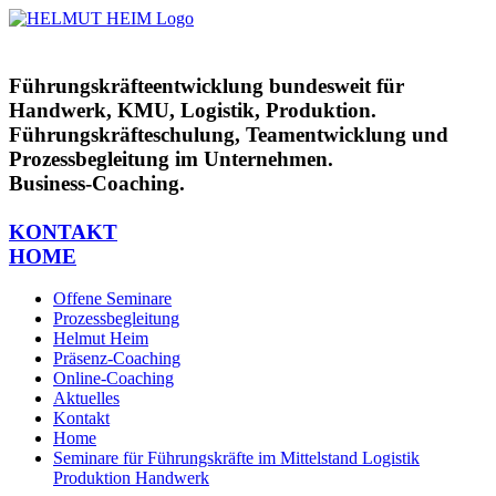
Zum
Inhalt
springen
Führungskräfteentwicklung bundesweit für
Handwerk, KMU, Logistik, Produktion.
Führungskräfteschulung, Teamentwicklung und
Prozessbegleitung im Unternehmen.
Business-Coaching.
KONTAKT
HOME
Offene Seminare
Prozessbegleitung
Helmut Heim
Präsenz-Coaching
Online-Coaching
Aktuelles
Kontakt
Home
Seminare für Führungskräfte im Mittelstand Logistik
Produktion Handwerk