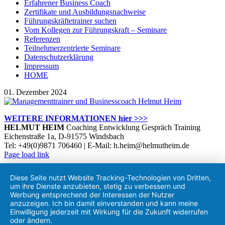
Erfahrener Business Coach
Zertifikate und Ausbildungsnachweise
Führungskräftetrainer suchen
Vom Kollegen zur Führungskraft – Seminare
Referenzen
Teilnehmerzentrierte Seminare
Datenschutzerklärung
Impressum
HOME
01. Dezember 2024
WEITERE INFORMATIONEN hier >>>
HELMUT HEIM
Coaching Entwicklung Gespräch Training
Eichenstraße 1a, D-91575 Windsbach
Tel: +49(0)9871 706460 | E-Mail: h.heim@helmutheim.de
Twitter
Facebook
LinkedIn
Xing
Instagram
Page load link
Nach
oben
Diese Seite nutzt Website Tracking-Technologien von Dritten,
um ihre Dienste anzubieten, stetig zu verbessern und
Werbung entsprechend der Interessen der Nutzer
anzuzeigen. Ich bin damit einverstanden und kann meine
Einwilligung jederzeit mit Wirkung für die Zukunft widerrufen
oder ändern.