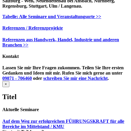
Salzburg - Wels, Neuendettelsau bei Ansbach, Nürnberg,
Regensburg, Stuttgart, Ulm / Langenau.
Tabelle: Alle Seminare und Veranstaltungsorte >>
Referenzen / Referenzprojekte
Referenzen aus Handwerk, Handel, Industrie und anderen
Branchen >>
Kontakt
Lassen Sie mir Ihre Fragen zukommen. Teilen Sie Ihre ersten
Gedanken und Ideen mit mir. Rufen Sie mich gerne an unter
09871 - 706460
oder
schreiben Sie mir eine Nachricht
.
Close
×
product
quick
Titel
view
Aktuelle Seminare
Auf dem Weg zur erfolgreichen FÜHRUNGSKRAFT für alle
Bereiche im Mittelstand / KMU