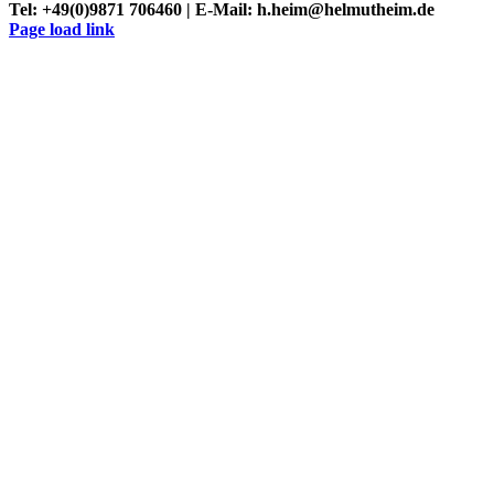
Tel: +49(0)9871 706460 | E-Mail: h.heim@helmutheim.de
Twitter
Facebook
LinkedIn
Xing
Instagram
Page load link
Nach
oben