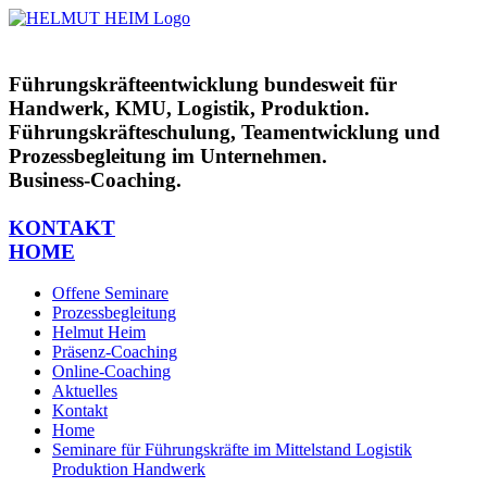
Zum
Inhalt
springen
Führungskräfteentwicklung bundesweit für
Handwerk, KMU, Logistik, Produktion.
Führungskräfteschulung, Teamentwicklung und
Prozessbegleitung im Unternehmen.
Business-Coaching.
KONTAKT
HOME
Offene Seminare
Prozessbegleitung
Helmut Heim
Präsenz-Coaching
Online-Coaching
Aktuelles
Kontakt
Home
Seminare für Führungskräfte im Mittelstand Logistik
Produktion Handwerk