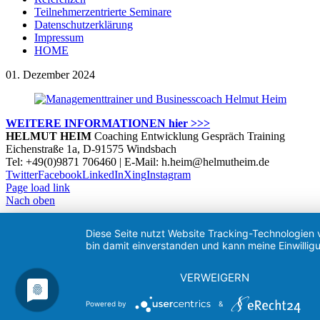
Teilnehmerzentrierte Seminare
Datenschutzerklärung
Impressum
HOME
01. Dezember 2024
WEITERE INFORMATIONEN hier >>>
HELMUT HEIM
Coaching Entwicklung Gespräch Training
Eichenstraße 1a, D-91575 Windsbach
Tel: +49(0)9871 706460 | E-Mail: h.heim@helmutheim.de
Twitter
Facebook
LinkedIn
Xing
Instagram
Page load link
Nach oben
Diese Seite nutzt Website Tracking-Technologien 
bin damit einverstanden und kann meine Einwilligu
VERWEIGERN
Powered by
&