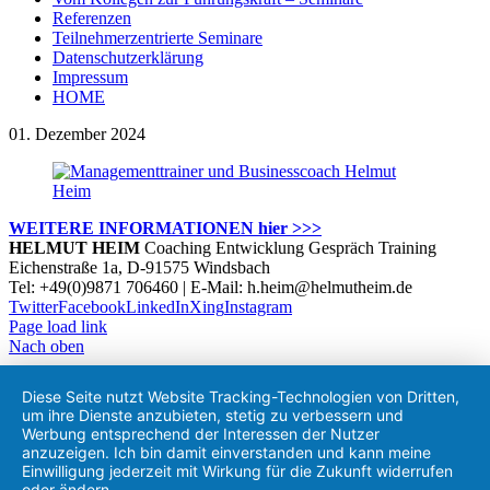
Referenzen
Teilnehmerzentrierte Seminare
Datenschutzerklärung
Impressum
HOME
01. Dezember 2024
WEITERE INFORMATIONEN hier >>>
HELMUT HEIM
Coaching Entwicklung Gespräch Training
Eichenstraße 1a, D-91575 Windsbach
Tel: +49(0)9871 706460 | E-Mail: h.heim@helmutheim.de
Twitter
Facebook
LinkedIn
Xing
Instagram
Page load link
Nach oben
Diese Seite nutzt Website Tracking-Technologien von Dritten,
um ihre Dienste anzubieten, stetig zu verbessern und
Werbung entsprechend der Interessen der Nutzer
anzuzeigen. Ich bin damit einverstanden und kann meine
Einwilligung jederzeit mit Wirkung für die Zukunft widerrufen
oder ändern.