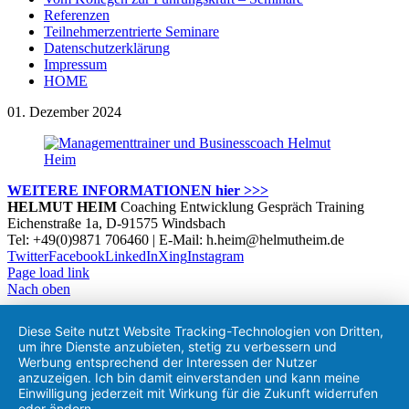
Referenzen
Teilnehmerzentrierte Seminare
Datenschutzerklärung
Impressum
HOME
01. Dezember 2024
WEITERE INFORMATIONEN hier >>>
HELMUT HEIM
Coaching Entwicklung Gespräch Training
Eichenstraße 1a, D-91575 Windsbach
Tel: +49(0)9871 706460 | E-Mail: h.heim@helmutheim.de
Twitter
Facebook
LinkedIn
Xing
Instagram
Page load link
Nach oben
Diese Seite nutzt Website Tracking-Technologien von Dritten,
um ihre Dienste anzubieten, stetig zu verbessern und
Werbung entsprechend der Interessen der Nutzer
anzuzeigen. Ich bin damit einverstanden und kann meine
Einwilligung jederzeit mit Wirkung für die Zukunft widerrufen
oder ändern.