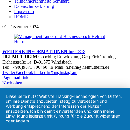
Teilnehmerzentrierte Seminare
Datenschutzerklärung
Impressum
HOME
01. Dezember 2024
WEITERE INFORMATIONEN hier >>>
HELMUT HEIM
Coaching Entwicklung Gespräch Training
Eichenstraße 1a, D-91575 Windsbach
Tel: +49(0)9871 706460 | E-Mail: h.heim@helmutheim.de
Twitter
Facebook
LinkedIn
Xing
Instagram
Page load link
Nach oben
Diese Seite nutzt Website Tracking-Technologien von Dritten,
um ihre Dienste anzubieten, stetig zu verbessern und
Werbung entsprechend der Interessen der Nutzer
anzuzeigen. Ich bin damit einverstanden und kann meine
Einwilligung jederzeit mit Wirkung für die Zukunft widerrufen
oder ändern.