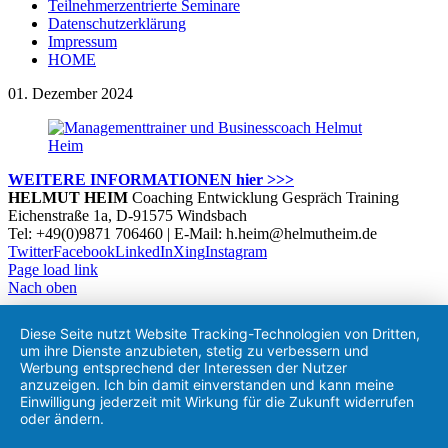
Teilnehmerzentrierte Seminare
Datenschutzerklärung
Impressum
HOME
01. Dezember 2024
WEITERE INFORMATIONEN hier >>>
HELMUT HEIM
Coaching Entwicklung Gespräch Training
Eichenstraße 1a, D-91575 Windsbach
Tel: +49(0)9871 706460 | E-Mail: h.heim@helmutheim.de
Twitter
Facebook
LinkedIn
Xing
Instagram
Page load link
Nach oben
Diese Seite nutzt Website Tracking-Technologien von Dritten,
um ihre Dienste anzubieten, stetig zu verbessern und
Werbung entsprechend der Interessen der Nutzer
anzuzeigen. Ich bin damit einverstanden und kann meine
Einwilligung jederzeit mit Wirkung für die Zukunft widerrufen
oder ändern.